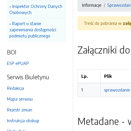
Informacje
Sprawozdani
Inspektor Ochrony Danych
Osobowych
Treść do pobrania w
zał
Raport o stanie
zapewniania dostępności
podmiotu publicznego
Załączniki d
BOI
ESP ePUAP
Serwis Biuletynu
Lp.
Plik
Redakcja
1
sprawozdanie 
Mapa serwisu
Rejestr zmian
Metadane - w
Instrukcja obsługi