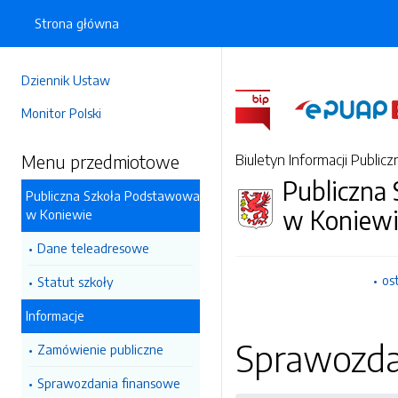
Strona główna
Dziennik Ustaw
Monitor Polski
Menu przedmiotowe
Biuletyn Informacji Publicz
Publiczna
Publiczna Szkoła Podstawowa
w Koniew
w Koniewie
Dane teleadresowe
os
Statut szkoły
Informacje
Sprawozda
Zamówienie publiczne
Sprawozdania finansowe