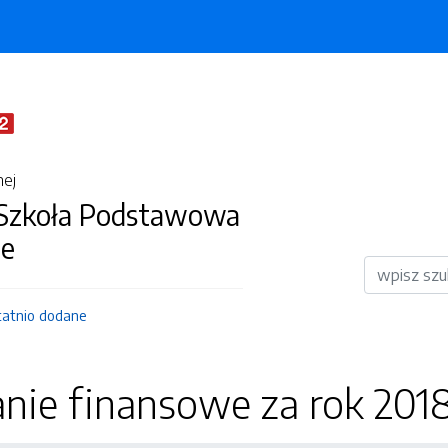
nej
 Szkoła Podstawowa
ie
Wyszukiwar
tatnio dodane
nie finansowe za rok 201