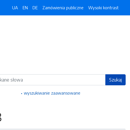
UA
EN
DE
Zamówienia publiczne
Wysoki kontrast
ka
Szukaj
wyszukiwanie zaawansowane
8